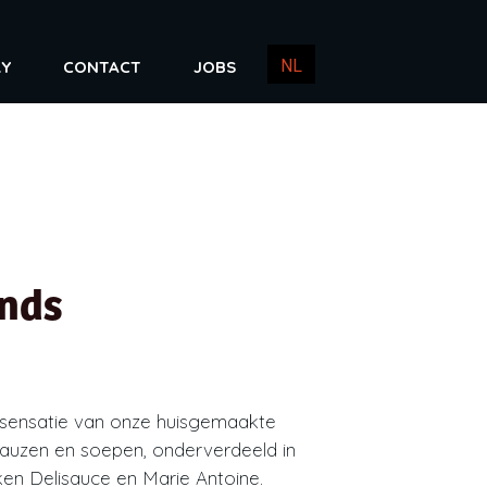
NL
RY
CONTACT
JOBS
EN
FR
nds
sensatie van onze huisgemaakte
 sauzen en soepen, onderverdeeld in
n Delisauce en Marie Antoine.