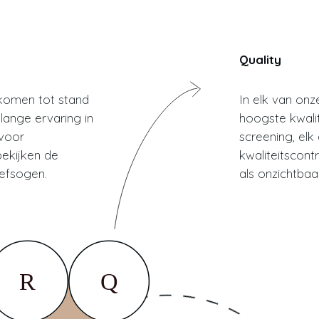
Quality
komen tot stand
In elk van on
lange ervaring in
hoogste kwalit
 voor
screening, el
bekijken de
kwaliteitscont
hefsogen.
als onzichtbaa