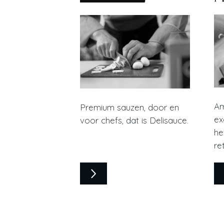
Am
Premium sauzen, door en
ex
voor chefs, dat is Delisauce.
he
re