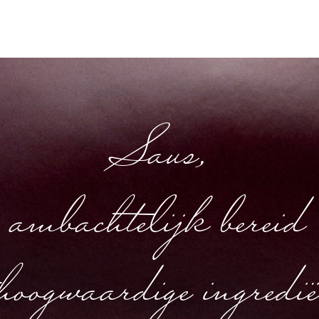
Saus,
ambachtelijk bereid
hoogwaardige ingredi