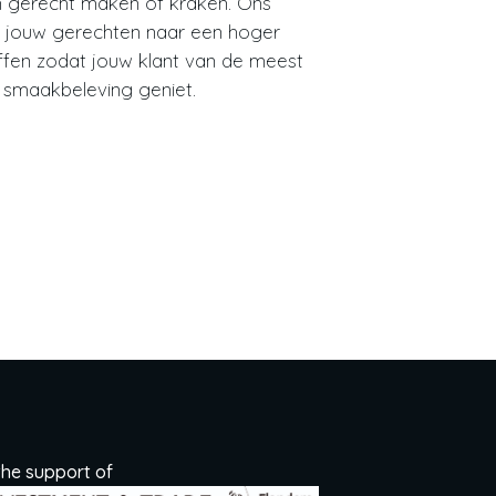
 gerecht maken of kraken. Ons
n jouw gerechten naar een hoger
ffen zodat jouw klant van de meest
smaakbeleving geniet.
the support of