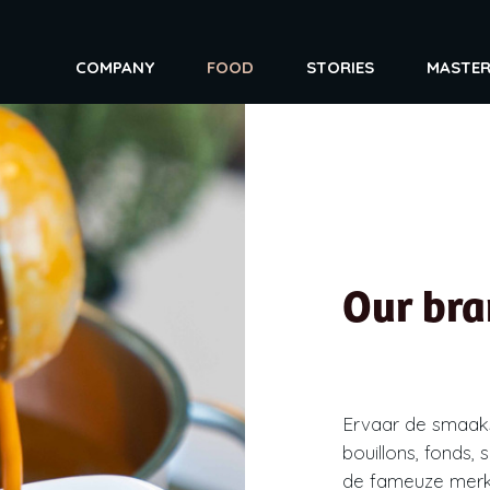
COMPANY
FOOD
STORIES
MASTE
Lean manufacturing
Delisauce
Continue productieflow
Marie Antoine
Duurzame kwaliteitscontrole
Private label
Logistieke performantie
Huismerk
Doordrongen innovatie
Our bra
Ervaar de smaak
bouillons, fonds,
de fameuze merke