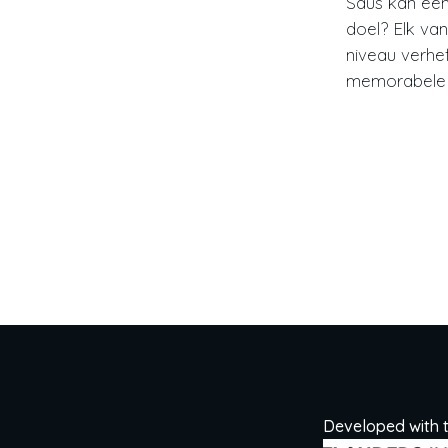
Saus kan een
doel? Elk va
niveau verhe
memorabele 
Developed with 