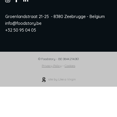
Groenlandstraat 21-25 - 8380 Zeebrugge - Belgium
info@foodstory.be
+32 50 95 04 05
© Foodstory - BE 0844.214.061
Privacy Policy
-
Cookies
site by Like a Virgin