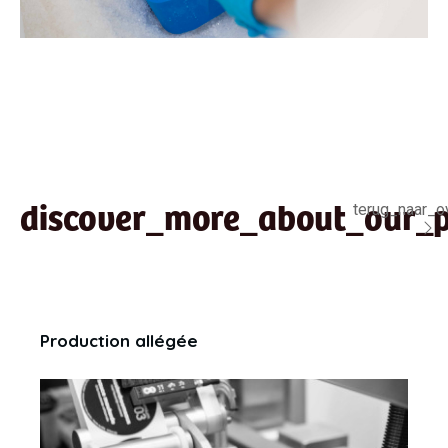
discover_more_about_our_p
terug_naar_o
Production allégée