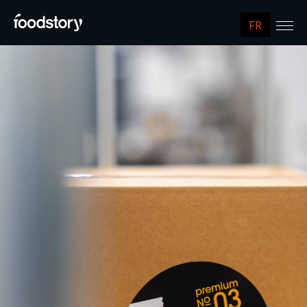
FR
NL
EN